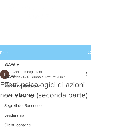
Accedi
CORSI DI ALTA
FORMAZIONE
Post
BLOG
Christian Pagliarani
BLOG
2 feb 2020
Tempo di lettura: 3 min
Effetti psicologici di azioni
Marketing strategico
non etiche (seconda parte)
Food & Beverage
Segreti del Successo
Leadership
Clienti contenti