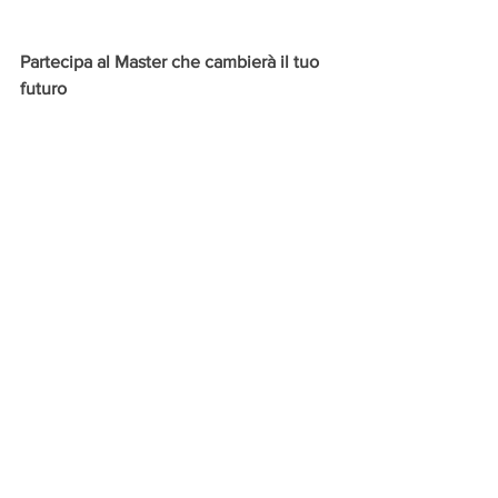
Partecipa al Master che cambierà il tuo 
futuro
www.masterformanager.
it
Marketing strategico
Segreti del Successo
Leadership
Mostra tutti
Post recenti