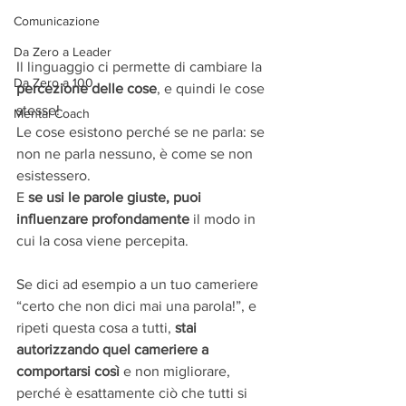
Comunicazione
Da Zero a Leader
Il linguaggio ci permette di cambiare la 
Da Zero a 100
percezione delle cose
, e quindi le cose 
stesse!
Mental Coach
Le cose esistono perché se ne parla: se 
non ne parla nessuno, è come se non 
esistessero.
E 
se usi le parole giuste, puoi 
influenzare profondamente 
il modo in 
cui la cosa viene percepita.
Se dici ad esempio a un tuo cameriere 
“certo che non dici mai una parola!”, e 
ripeti questa cosa a tutti, 
stai 
autorizzando quel cameriere a 
comportarsi così 
e non migliorare, 
perché è esattamente ciò che tutti si 