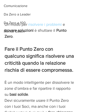
Comunicazione
Da Zero a Leader
Da Zero a 100
Un modo per 
risolvere i problemi
 e 
trovare soluzioni 
è sfruttare il 
Punto 
Mental Coach
Zero
. 
Fare il Punto Zero con 
qualcuno significa risolvere una 
criticità quando la relazione 
rischia di essere compromessa.
È un modo intelligente per dissolvere le 
zone d’ombra e far ripartire il rapporto 
su 
basi solide
.
Devi sicuramente usare il Punto Zero 
con i tuoi Soci, ma anche con i tuoi 