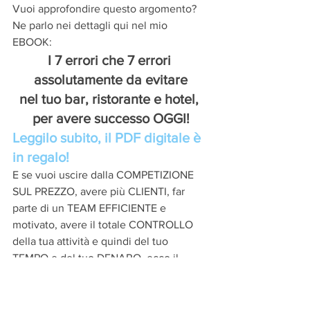
Vuoi approfondire questo argomento? 
Ne parlo nei dettagli qui nel mio 
EBOOK: 
I 7 errori che 7 errori 
assolutamente da evitare
nel tuo bar, ristorante e hotel, 
per avere successo OGGI!
Leggilo subito, il PDF digitale è 
in regalo!
E se vuoi uscire dalla COMPETIZIONE 
SUL PREZZO, avere più CLIENTI, far 
parte di un TEAM EFFICIENTE e 
motivato, avere il totale CONTROLLO 
della tua attività e quindi del tuo 
TEMPO e del tuo DENARO, ecco il 
Master che fa al caso tuo:
Master for 
Manager - FOOD & BEVERAGE
, adatto a 
chi lavora o vuole lavorare nel mondo 