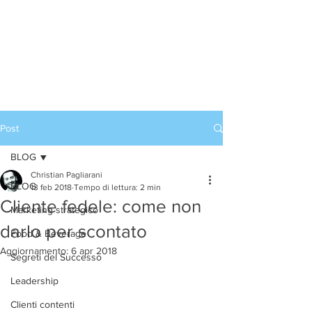
Accedi
CORSI DI ALTA
FORMAZIONE
Post
BLOG
Christian Pagliarani
BLOG
13 feb 2018
Tempo di lettura: 2 min
Cliente fedele: come non
Marketing strategico
darlo per scontato
Food & Beverage
Aggiornamento:
6 apr 2018
Segreti del Successo
Leadership
Clienti contenti