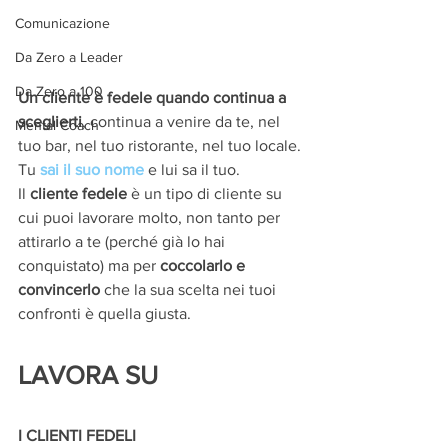
Comunicazione
Da Zero a Leader
Da Zero a 100
Un cliente è fedele quando continua a 
sceglierti
, continua a venire da te, nel 
Mental Coach
tuo bar, nel tuo ristorante, nel tuo locale.
Tu 
sai il suo nome
 e lui sa il tuo.
Il 
cliente fedele
 è un tipo di cliente su 
cui puoi lavorare molto, non tanto per 
attirarlo a te (perché già lo hai 
conquistato) ma per 
coccolarlo e 
convincerlo
 che la sua scelta nei tuoi 
confronti è quella giusta.
LAVORA SU
I CLIENTI FEDELI