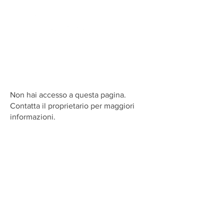
Accedi
CORSI DI ALTA
FORMAZIONE
Non hai accesso a questa pagina.
Contatta il proprietario per maggiori
informazioni.